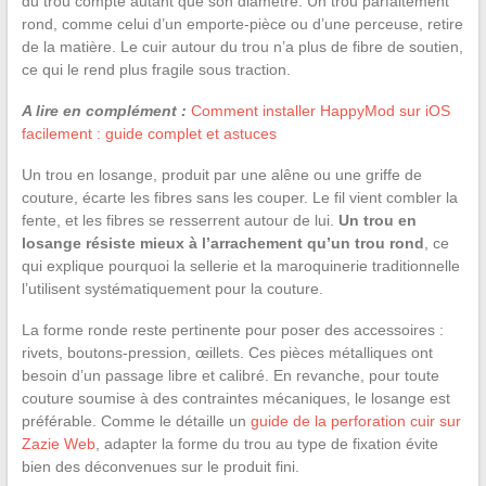
du trou compte autant que son diamètre. Un trou parfaitement
rond, comme celui d’un emporte-pièce ou d’une perceuse, retire
de la matière. Le cuir autour du trou n’a plus de fibre de soutien,
ce qui le rend plus fragile sous traction.
A lire en complément :
Comment installer HappyMod sur iOS
facilement : guide complet et astuces
Un trou en losange, produit par une alêne ou une griffe de
couture, écarte les fibres sans les couper. Le fil vient combler la
fente, et les fibres se resserrent autour de lui.
Un trou en
losange résiste mieux à l’arrachement qu’un trou rond
, ce
qui explique pourquoi la sellerie et la maroquinerie traditionnelle
l’utilisent systématiquement pour la couture.
La forme ronde reste pertinente pour poser des accessoires :
rivets, boutons-pression, œillets. Ces pièces métalliques ont
besoin d’un passage libre et calibré. En revanche, pour toute
couture soumise à des contraintes mécaniques, le losange est
préférable. Comme le détaille un
guide de la perforation cuir sur
Zazie Web
, adapter la forme du trou au type de fixation évite
bien des déconvenues sur le produit fini.