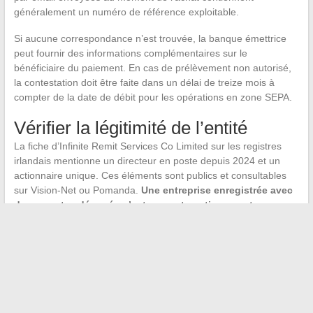
généralement un numéro de référence exploitable.
Si aucune correspondance n’est trouvée, la banque émettrice
peut fournir des informations complémentaires sur le
bénéficiaire du paiement. En cas de prélèvement non autorisé,
la contestation doit être faite dans un délai de treize mois à
compter de la date de débit pour les opérations en zone SEPA.
Vérifier la légitimité de l’entité
La fiche d’Infinite Remit Services Co Limited sur les registres
irlandais mentionne un directeur en poste depuis 2024 et un
actionnaire unique. Ces éléments sont publics et consultables
sur Vision-Net ou Pomanda.
Une entreprise enregistrée avec
des comptes déposés n’est pas automatiquement
frauduleuse
, mais son rôle exact dans la chaîne de valeur
mérite vérification avant toute conclusion.
L’approche la plus fiable reste de partir du produit commandé et
du vendeur identifié, puis de remonter vers l’intermédiaire de
paiement, plutôt que l’inverse. Un libellé bancaire inconnu
génère de l’inquiétude, mais il s’explique dans la grande