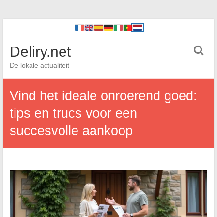
Deliry.net
De lokale actualiteit
Vind het ideale onroerend goed:
tips en trucs voor een
succesvolle aankoop